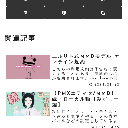
関連記事
ユルリト式MMDモデル オ
ンライン規約
こちらの利用規約は予告なく変
更することがあり、最新のもの
が適用されます。readmeが同
梱されている場合でも、こちら
2025.05.20
の規約を優先してください。✦
免責事項✦このモデルを使用し
【PMXエディタ/MMD】
た際に発生したいかなるトラブ
続・ローカル軸【みずしー
ルも負いかねます。また、事前
編】
告知なく配布...
次に行うことは・・・テキスト
をみると表示枠やモーフの表示
パネルなどの設定をしているよ
うなのでやる。ボーン順などを
2025.04.15