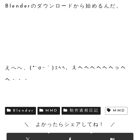
Blenderのダウンロードから始めるんだ。
えへへ、(*´σｰ｀)ｴﾍﾍ、えへへへへへへっへ
へ・・・
Blender
MMD
制作過程日記
MMD
＼ よかったらシェアしてね！ ／