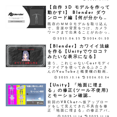
設定するときには先輩モデラー
の素敵モデルと見比べながら行
【自作 3D モデルを作って
う。この時、なーんか引っかか
動かす1】 Blender ダウ
る違いを見つける。ローカル軸
ンロード編【何が分からな
である。みずしー...
いかも分からない初心者】
既存のＭＭＤモデルを取り込ん
で、音楽や背景をつけ、カメラ
ワークまで出来ることがわかっ
たら、今度は3Dモデルを自分で
2023.06.25
2024.01.20
も作ってみたくなりますよね。
3Dモデルを作るにはBlenderと
【Blender】カワイイ法線
いう3DCGソフトがあるので、
を作る【Unityでウロコ？
BlenderのWindows用ファイ
みたいな表示になる】
ルであるポータブル版をダウン
ロードします。
違う、これじゃないCastモディ
ファイアを使ってみるふさこさ
んのYouTubeと概要欄の動画を
見れば完璧顔を複製してCastモ
2025.12.16
2026.02.24
ディファイアをつけ、Options
> Origins にチェックを入れる
【Unity】「地面に埋ま
原点を顔の中心辺りに持ってき
る」の修正(ツール不使用)
て、Cast...
とモーション確認
【VRChat】
前回のVRChatへ仮アップロー
ドをして見えてきた不具合を修
正「地面に埋まる」の修正アバ
ターが地面に埋まる現象はお着
2025.11.14
2025.11.19