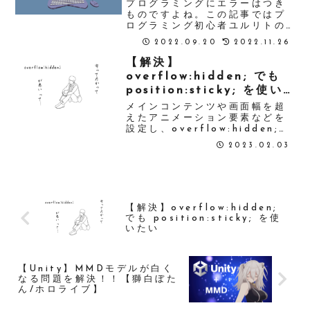
プログラミングにエラーはつき
ものですよね。この記事ではプ
ログラミング初心者ユルリトの
Visual Studio Code に現れ
2022.09.20
2022.11.26
た、 '}'
expected.javascript という
【解決】
エラーメッセージの解除の方法
overflow:hidden; でも
を紹介します。
position:sticky; を使い
たい
メインコンテンツや画面幅を超
えたアニメーション要素などを
設定し、overflow:hidden;を
使うとposition:sticky;が効
2023.02.03
かなくなったことはありません
か？このページではそんな問題
を解決します。
【解決】overflow:hidden;
でも position:sticky; を使
いたい
【Unity】MMDモデルが白く
なる問題を解決！！【獅白ぼた
ん/ホロライブ】