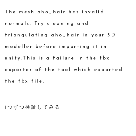
The mesh aho_hair has invalid
normals. Try cleaning and
triangulating aho_hair in your 3D
modeller before importing it in
unity.This is a failure in the fbx
exporter of the tool which exported
the fbx file.
1つずつ検証してみる