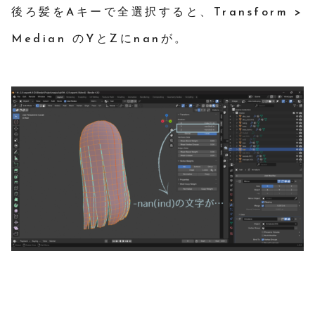
後ろ髪をAキーで全選択すると、Transform >
Median のYとZにnanが。