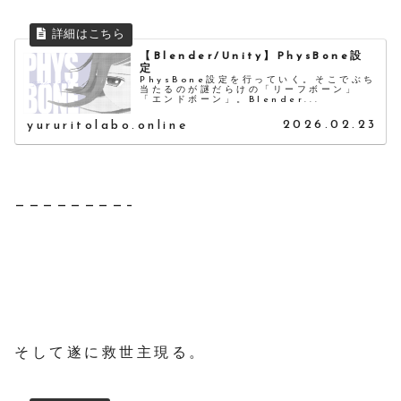
【Blender/Unity】PhysBone設
定
PhysBone設定を行っていく。そこでぶち
当たるのが謎だらけの「リーフボーン」
「エンドボーン」。Blender...
2026.02.23
yururitolabo.online
————————–
そして遂に救世主現る。