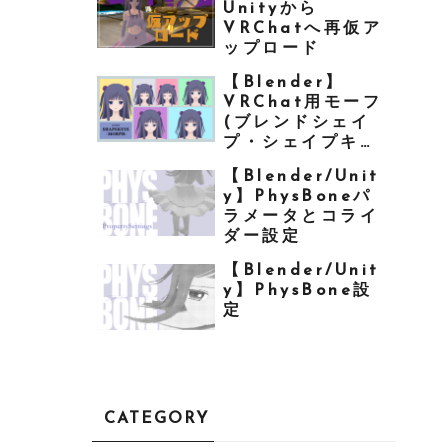
Unityから
VRChatへ再仮ア
ップロード
【Blender】
VRChat用モーフ
(ブレンドシェイ
プ・シェイプキー)
を作る
【Blender/Unit
y】PhysBoneパ
ラメータとコライ
ダー設定
【Blender/Unit
y】PhysBone設
定
CATEGORY