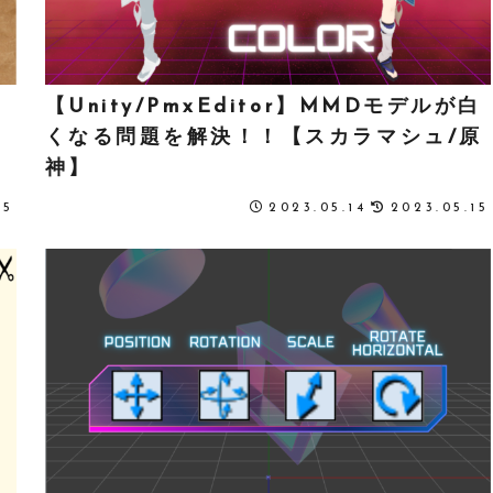
ー
【Unity/PmxEditor】MMDモデルが白
連
くなる問題を解決！！【スカラマシュ/原
神】
25
2023.05.14
2023.05.15