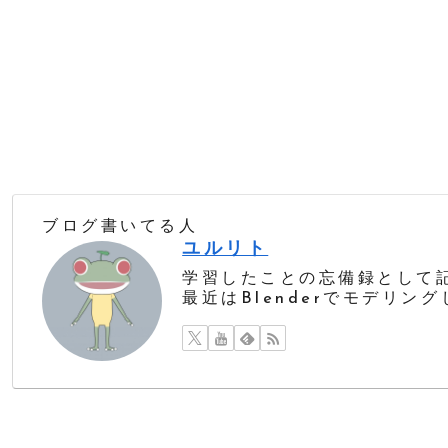
ブログ書いてる人
ユルリト
学習したことの忘備録として
最近はBlenderでモデリン