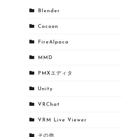
Blender
Cocoon
FireAlpaca
MMD
PMXエディタ
Unity
VRChat
VRM Live Viewer
その他