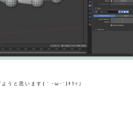
うと思います(｀･ω･´)ｷﾘｯ」