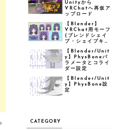
Unityから
VRChatへ再仮ア
ップロード
【Blender】
VRChat用モーフ
(ブレンドシェイ
プ・シェイプキー)
を作る
【Blender/Unit
y】PhysBoneパ
ラメータとコライ
ダー設定
【Blender/Unit
y】PhysBone設
定
CATEGORY
13