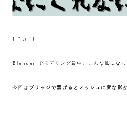
( º д º)
Blender でモデリング最中、こんな風に
今回は
ブリッジで繋げるとメッシュに変な影