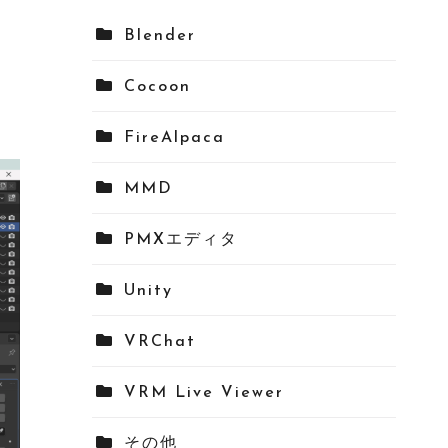
Blender
Cocoon
FireAlpaca
MMD
PMXエディタ
Unity
VRChat
VRM Live Viewer
その他