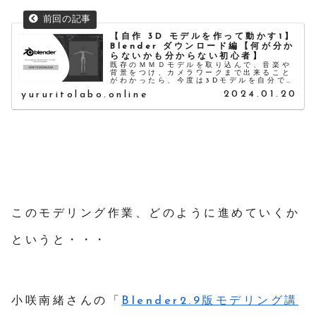
【自作 3D モデルを作って動かす1】
Blender ダウンロード編【何が分か
らないかも分からない初心者】
既存のＭＭＤモデルを取り込んで、音楽や
背景をつけ、カメラワークまで出来ること
がわかったら、今度は3Dモデルを自分でも
作ってみたくなりますよね。3Dモデルを作
2024.01.20
yururitolabo.online
るにはBlenderという3DCGソフトがあ
るので、BlenderのWindows用ファイ
ルであるポータブル版をダウンロードしま
す。
このモデリング作業、どのように進めていくか
というと・・・
小咲南緒さんの「
Blender2.9版モデリング講