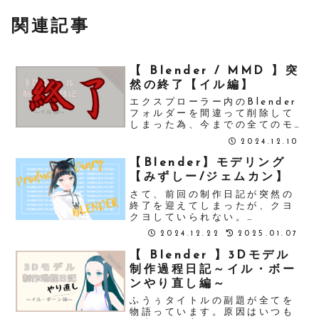
関連記事
【 Blender / MMD 】突
然の終了【イル編】
エクスプローラー内のBlender
フォルダーを間違って削除して
しまった為、今までの全てのモ
デルデータが無くなってしまい
2024.12.10
ました。MMDもエフェクト付け
始めていたのに、終了です。フ
【Blender】モデリング
ォルダのデータ量が大きかった
【みずしー/ジェムカン】
から、ゴミ箱にも入らずに完全
に削除し...
さて、前回の制作日記が突然の
終了を迎えてしまったが、クヨ
クヨしていられない。
Blender4.3をダウンロードす
2024.12.22
2025.01.07
るところからスタートして、
顔、体、手、ボーンなどの基礎
【 Blender 】3Dモデル
オブジェクトを作成。遂に次の
制作過程日記～イル・ボー
プロジェクトに着手を始めた。
ンやり直し編～
水科葵である。可愛...
ふうぅタイトルの副題が全てを
物語っています。原因はいつも