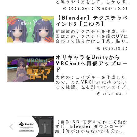
と違うやり方をして、しかもボ
ーンとウェイト設定後、モーシ
2024.09.12
2024.10.08
ョンの確認を怠ったから。少し
ボーンの動きがおかしいなと思
【Blender】テクスチャペ
ったことがありました。その時
イント3【こゆる】
にすぐ確認をしていればこんな
ことにはっ！しか...
前回瞳のテクスチャを作成。今
回はこのテクスチャを瞳のUVに
合わせて貼り付ける作業。貼り
付け方は下記のお二方の動画を
2025.12.26
見ればわかる@mokunachoiさ
んのX@mmcganimeticさんの
オリキャラをUnityから
YouTube新規で目のテクスチャ
VRChatへ再仮アップロー
を追加Textur...
ド
大体のシェイプキーを作成した
ので、またVRChatに持ってい
って確認。左右別々のシェイプ
キーはまた後で作成。以前も行
2026.04.16
った、足が地面に埋まるのと目
線を設定しなおして、VRC
Avatar Descriptorを追加。
LipSyncのModeを...
【自作 3D モデルを作って動か
す1】 Blender ダウンロード
編【何が分からないかも分から
ない初心者】