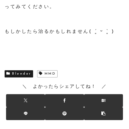
ってみてください。
もしかしたら治るかもしれません( ´͈ ᵕ `͈ )
Blender
MMD
＼ よかったらシェアしてね！ ／