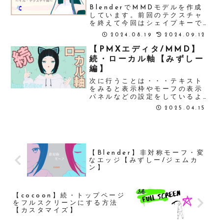
BlenderでMMDモデルを作成
しています。前回のテクスチャ
を終えて今回はシェイプキーで
す。作成した基本のシェイプキ
2024.08.19
2024.09.12
ーを混ぜて色々な表情を作って
みました。シェイプキーを作る
【PMXエディタ/MMD】
のにおすすめの参考動画のリン
続・ローカル軸【みずしー
クも貼っておきます。
編】
次に行うことは・・・テキスト
をみると表示枠やモーフの表示
パネルなどの設定をしているよ
うなのでやる。ボーン順などを
2025.04.15
設定するときには先輩モデラー
の素敵モデルと見比べながら行
う。この時、なーんか引っかか
る違いを見つける。ローカル軸
である。みずしー...
【Blender】非対称モーフ・変
なエッジ【みずしー/ジェムカ
ン】
【cocoon】続・トップページ
をフルスクリーンにする方法
【カスタマイズ】