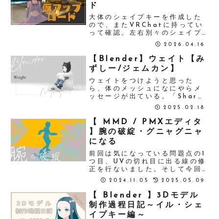
ド
大体のシェイプキーを作成した
ので、またVRChatに持ってい
って確認。左右別々のシェイプ
キーはまた後で作成。以前も行
2026.04.16
った、足が地面に埋まるのと目
線を設定しなおして、VRC
【Blender】ウェイト【み
Avatar Descriptorを追加。
ずしー/ジェムカン】
LipSyncのModeを...
ウェイトをつけようと思った
ら、体のメッシュになにやらメ
ッセージが出ている。「Sharp
edges or custom normals
2025.02.18
detected, disabling GPU
subdivision」「シャープ辺ま
【 MMD / PMXエディタ
たはカスタム法線を...
】腕の破綻・グニャグニャ
になる
前回は気になっている問題点の1
つ目、UVの切れ目に出る線の修
正を行ないました。そして今回
は腕の破綻・グニャグニャの修
2024.11.05
2025.05.09
正です。PMXエディタの
TransformViewでは問題なか
【 Blender 】3Dモデル
ったのに、MMDに表示するとこ
制作過程日記～イル・シェ
の問題が出てきました。↑事情
イプキー編～
によ...