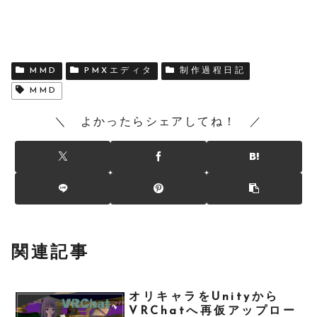
MMD
PMXエディタ
制作過程日記
MMD
＼ よかったらシェアしてね！ ／
関連記事
オリキャラをUnityから
VRChatへ再仮アップロー