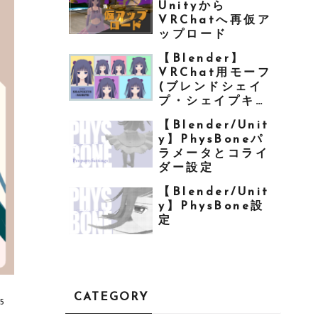
Unityから
VRChatへ再仮ア
ップロード
【Blender】
VRChat用モーフ
(ブレンドシェイ
プ・シェイプキー)
を作る
【Blender/Unit
y】PhysBoneパ
ラメータとコライ
ダー設定
【Blender/Unit
y】PhysBone設
定
CATEGORY
25