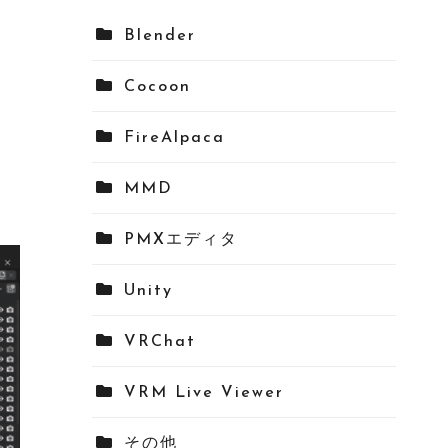
Blender
Cocoon
FireAlpaca
MMD
PMXエディタ
Unity
VRChat
VRM Live Viewer
その他