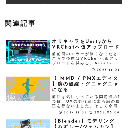
関連記事
オリキャラをUnityから
VRChatへ仮アップロード
前前回のエラーが無くなったと
ころで今度はVRChatへ仮アッ
プロードを試みる。Assets の
中にフォルダーを作成(フォルダ
2025.11.04
名はモデルの名前にした)モデル
を持ってくる前にまずテクスチ
【 MMD / PMXエディタ
ャは最初に入れといた方がいい
】腕の破綻・グニャグニャ
ようだ。作成したモデルフォル
になる
ダ...
前回は気になっている問題点の1
つ目、UVの切れ目に出る線の修
正を行ないました。そして今回
は腕の破綻・グニャグニャの修
2024.11.05
2025.05.09
正です。PMXエディタの
TransformViewでは問題なか
【Blender】モデリング
ったのに、MMDに表示するとこ
【みずしー/ジェムカン】