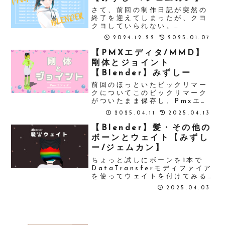
の問題が出てきました。↑事情
によ...
さて、前回の制作日記が突然の
終了を迎えてしまったが、クヨ
クヨしていられない。
Blender4.3をダウンロードす
2024.12.22
2025.01.07
るところからスタートして、
顔、体、手、ボーンなどの基礎
【PMXエディタ/MMD】
オブジェクトを作成。遂に次の
剛体とジョイント
プロジェクトに着手を始めた。
【Blender】みずしー
水科葵である。可愛...
前回のほっといたビックリマー
クについてこのビックリマーク
がついたまま保存し、Pmxエデ
ィタに持っていっても特に問題
2025.04.11
2025.04.13
はなかった。ということは、ビ
ックリマークが絶対的にダメだ
【Blender】髪・その他の
ということではないということ
ボーンとウェイト【みずし
がわかった。スッキリしたとこ
ー/ジェムカン】
ろで剛体とジョ...
ちょっと試しにボーンを1本で
DataTransferモディファイア
を使ってウェイトを付けてみる
お？まあまあイイ感じ。でもや
2025.04.03
っぱり一房一房ボーンを入れた
方がいいような気がする外髪と
内髪を「Ctrl J」で結合してボ
ーンを6本配置し、それぞれ
グ...