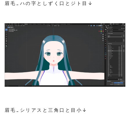
眉毛_ハの字としずく口とジト目↓
眉毛_シリアスと三角口と目小↓