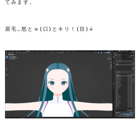
てみます。
眉毛_怒とｗ(口)とキリ！(目)↓