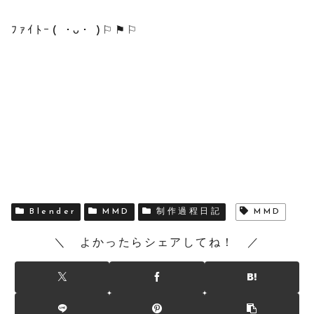
ﾌｧｲﾄｰ( ･ᴗ･ )⚐⚑⚐
Blender
MMD
制作過程日記
MMD
＼ よかったらシェアしてね！ ／